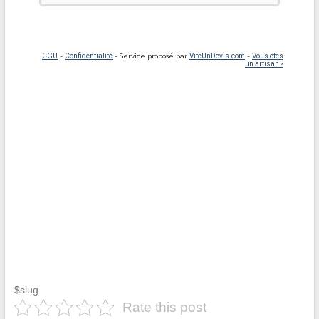
$slug
Rate this post