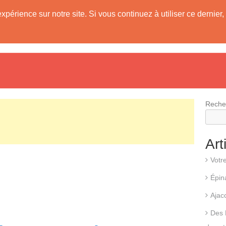
expérience sur notre site. Si vous continuez à utiliser ce derni
evis
Fonctionnement d’une pompe à chaleur
Différents types d
Reche
Art
Votr
Épin
Ajac
Des 