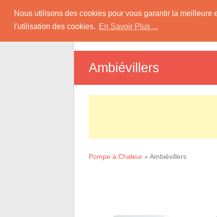
Skip
Pompe à Chaleur
Nous utilisons des cookies pour vous garantir la meilleure 
to
l'utilisation des cookies.
En Savoir Plus ...
D
content
Informations sur les Pompes à Chaleur
Ambiévillers
Pompe à Chaleur
»
Ambiévillers