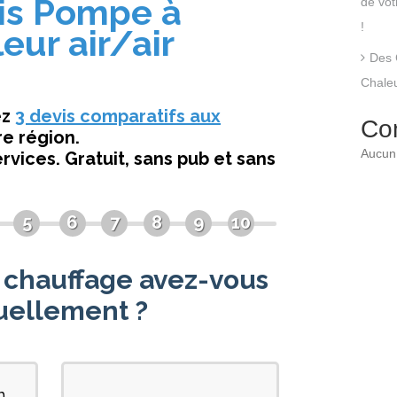
de vo
!
Des 
Chaleu
Co
Aucun 