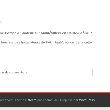
t
une Pompe A Chaleur sur Ambiévillers en Haute-Saône ?
lées sur des Installateurs de PAC Haut-Saônois dans cette
Pas de commentaire
ts reserved. Thème
Esteem
par ThemeGrill. Propulsé par
WordPress
.