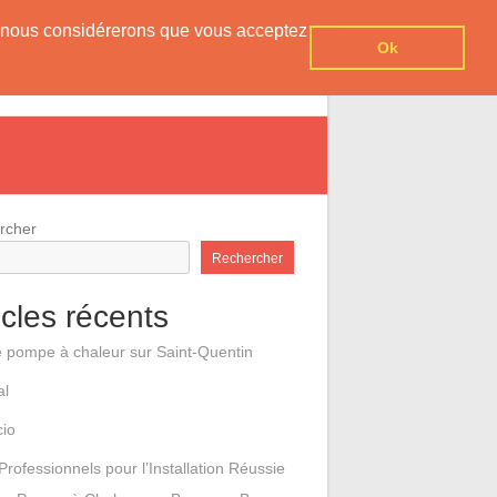
er, nous considérerons que vous acceptez
Ok
e pompes à chaleur
Contact
rcher
Rechercher
icles récents
e pompe à chaleur sur Saint-Quentin
al
cio
Professionnels pour l’Installation Réussie