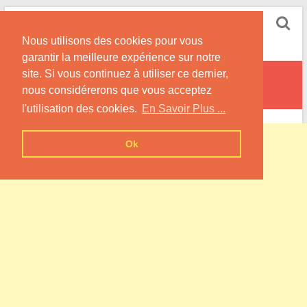
Skip
Pompe à Chaleur
to
Nous utilisons des cookies pour vous
content
Informations sur les Pompes à Chaleur
garantir la meilleure expérience sur notre
site. Si vous continuez à utiliser ce dernier,
Anglure-sous-Dun
nous considérerons que vous acceptez
l'utilisation des cookies.
En Savoir Plus ...
Ok