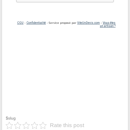
$slug
Rate this post