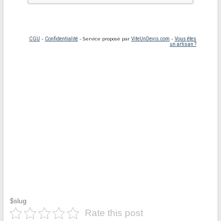
$slug
Rate this post