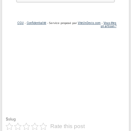
$slug
Rate this post