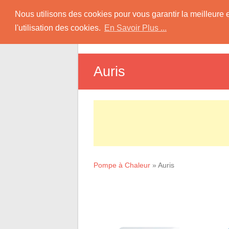
Skip
Pompe à Chaleur
Nous utilisons des cookies pour vous garantir la meilleure 
to
l'utilisation des cookies.
En Savoir Plus ...
D
content
Informations sur les Pompes à Chaleur
Auris
Pompe à Chaleur
»
Auris