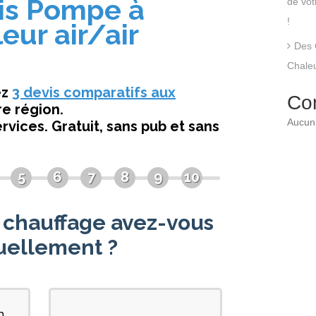
de vo
!
Des 
Chaleu
Co
Aucun 