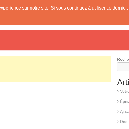
expérience sur notre site. Si vous continuez à utiliser ce derni
evis
Fonctionnement d’une pompe à chaleur
Différents types d
Reche
Art
Votr
Épin
Ajac
Des 