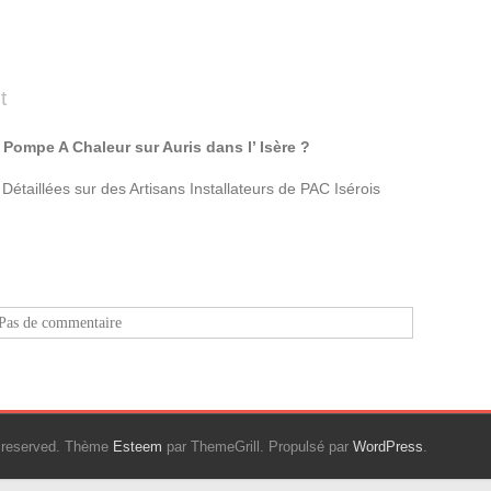
t
 Pompe A Chaleur sur Auris dans l’ Isère ?
étaillées sur des Artisans Installateurs de PAC Isérois
Pas de commentaire
ts reserved. Thème
Esteem
par ThemeGrill. Propulsé par
WordPress
.