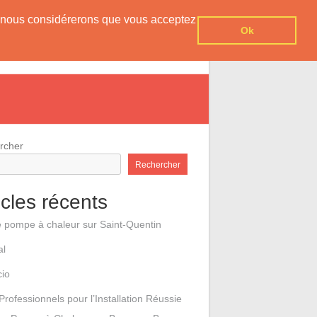
er, nous considérerons que vous acceptez
Ok
e pompes à chaleur
Contact
rcher
Rechercher
icles récents
e pompe à chaleur sur Saint-Quentin
al
cio
Professionnels pour l’Installation Réussie