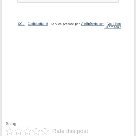
$slug
Rate this post