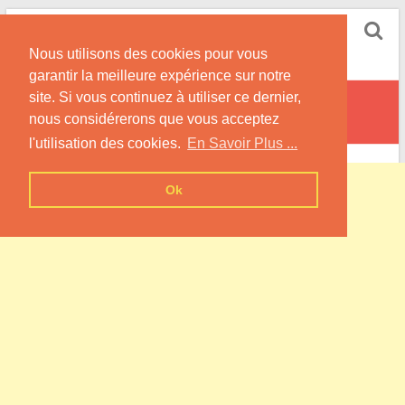
Skip
Pompe à Chaleur
to
Nous utilisons des cookies pour vous
content
Informations sur les Pompes à Chaleur
garantir la meilleure expérience sur notre
site. Si vous continuez à utiliser ce dernier,
Bailleul-lès-Pernes
nous considérerons que vous acceptez
l'utilisation des cookies.
En Savoir Plus ...
Ok