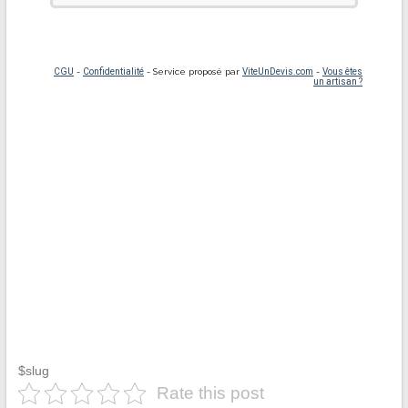
$slug
Rate this post