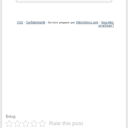
$slug
Rate this post