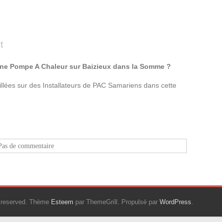
t
une Pompe A Chaleur sur Baizieux dans la Somme ?
lées sur des Installateurs de PAC Samariens dans cette
Pas de commentaire
ts reserved. Thème
Esteem
par ThemeGrill. Propulsé par
WordPress
.