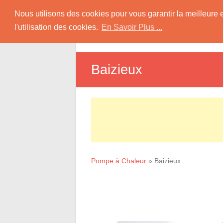
Skip
Pompe à Chaleur
Nous utilisons des cookies pour vous garantir la meilleure 
to
l'utilisation des cookies.
En Savoir Plus ...
D
content
Informations sur les Pompes à Chaleur
Baizieux
Pompe à Chaleur
»
Baizieux