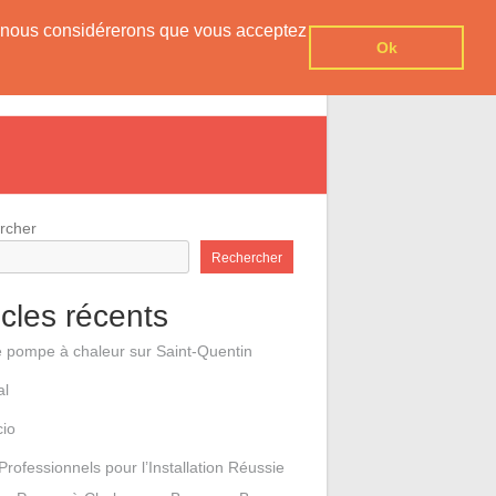
er, nous considérerons que vous acceptez
Ok
e pompes à chaleur
Contact
rcher
Rechercher
icles récents
e pompe à chaleur sur Saint-Quentin
al
cio
Professionnels pour l’Installation Réussie