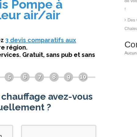
de vo
!
Des 
Chaleu
Co
Aucun 