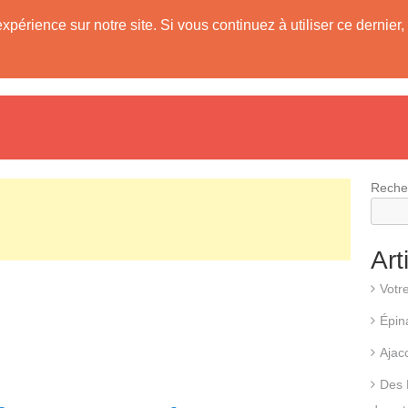
expérience sur notre site. Si vous continuez à utiliser ce derni
evis
Fonctionnement d’une pompe à chaleur
Différents types d
Reche
Art
Votr
Épin
Ajac
Des 