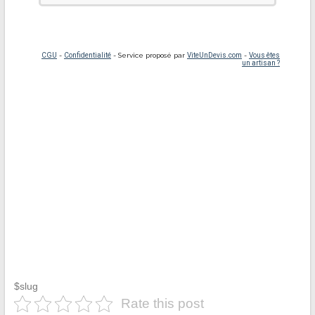
$slug
Rate this post