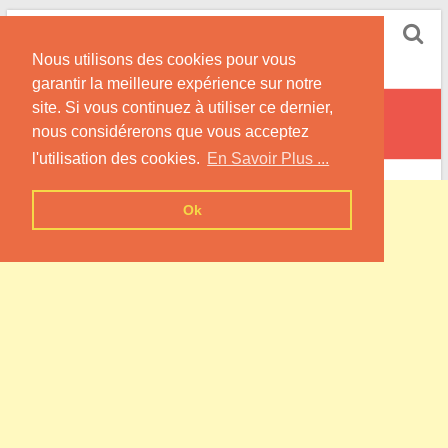
Skip
Pompe à Chaleur
to
Nous utilisons des cookies pour vous
content
Informations sur les Pompes à Chaleur
garantir la meilleure expérience sur notre
site. Si vous continuez à utiliser ce dernier,
Barou-en-Auge
nous considérerons que vous acceptez
l'utilisation des cookies.
En Savoir Plus ...
Ok