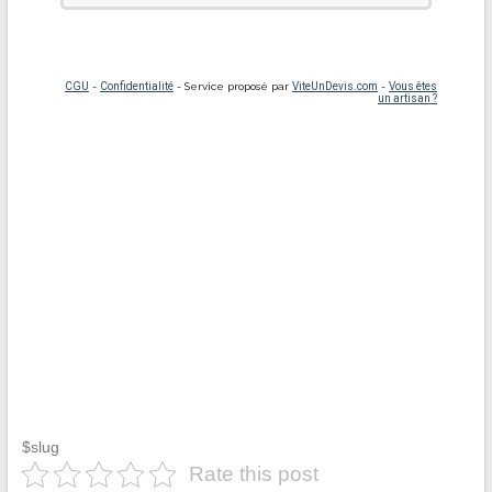
$slug
Rate this post