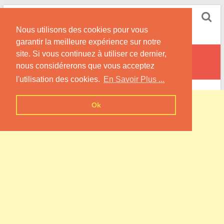
Skip
Pompe à Chaleur
to
Nous utilisons des cookies pour vous
content
Informations sur les Pompes à Chaleur
garantir la meilleure expérience sur notre
site. Si vous continuez à utiliser ce dernier,
Béhéricourt
nous considérerons que vous acceptez
l'utilisation des cookies.
En Savoir Plus ...
Ok