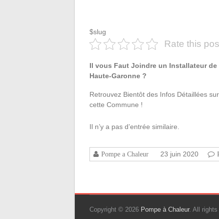
$slug
Rate this pos
Il vous Faut Joindre un Installateur d
Haute-Garonne ?
Retrouvez Bientôt des Infos Détaillées su
cette Commune !
Il n’y a pas d’entrée similaire.
23 juin 2020
Pompe a Chaleur
Copyright © 2026
Pompe à Chaleur
. All righ