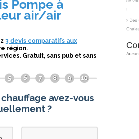
de vo
!
Des 
Chaleu
Co
Aucun 