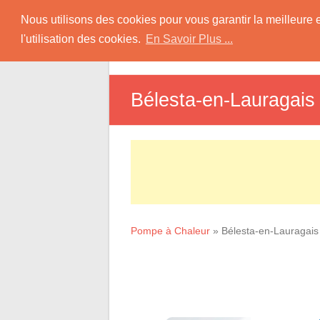
Skip
Pompe à Chaleur
Nous utilisons des cookies pour vous garantir la meilleure 
to
l'utilisation des cookies.
En Savoir Plus ...
D
content
Informations sur les Pompes à Chaleur
Bélesta-en-Lauragais
Pompe à Chaleur
»
Bélesta-en-Lauragais