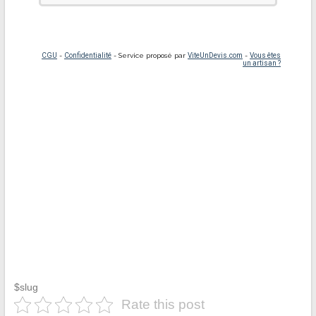
$slug
Rate this post