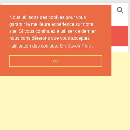
Skip
Pompe à Chaleur
to
Nous utilisons des cookies pour vous
content
Informations sur les Pompes à Chaleur
garantir la meilleure expérience sur notre
site. Si vous continuez à utiliser ce dernier,
Bellenod-sur-Seine
nous considérerons que vous acceptez
l'utilisation des cookies.
En Savoir Plus ...
Ok