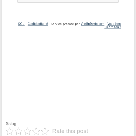
$slug
Rate this post