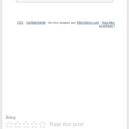
$slug
Rate this post