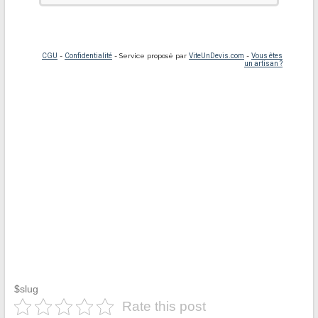
$slug
Rate this post