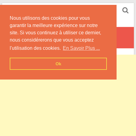
Skip
Pompe à Chaleur
to
Nous utilisons des cookies pour vous
content
Informations sur les Pompes à Chaleur
garantir la meilleure expérience sur notre
site. Si vous continuez à utiliser ce dernier,
Bergues-sur-Sambre
nous considérerons que vous acceptez
l'utilisation des cookies.
En Savoir Plus ...
Ok