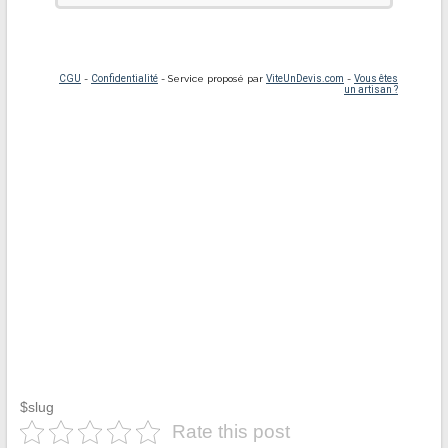
$slug
Rate this post