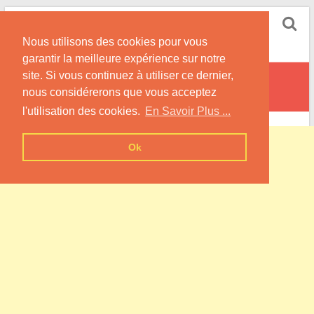
Skip
Pompe à Chaleur
to
Nous utilisons des cookies pour vous
content
Informations sur les Pompes à Chaleur
garantir la meilleure expérience sur notre
site. Si vous continuez à utiliser ce dernier,
Bettancourt-la-Longue
nous considérerons que vous acceptez
l'utilisation des cookies.
En Savoir Plus ...
Ok