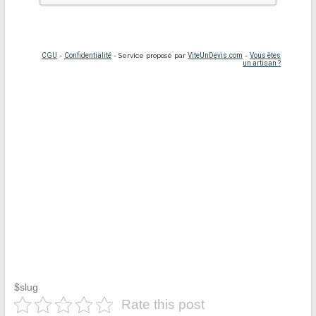
$slug
Rate this post