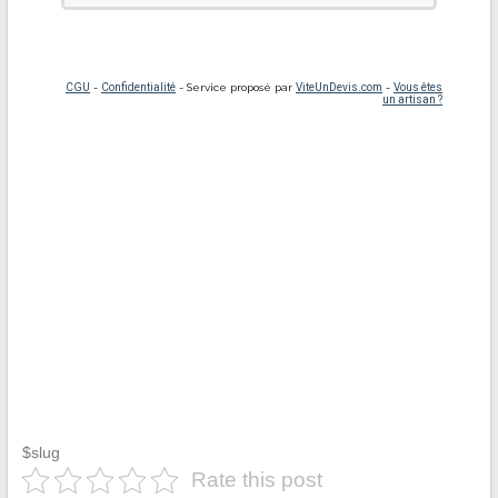
$slug
Rate this post