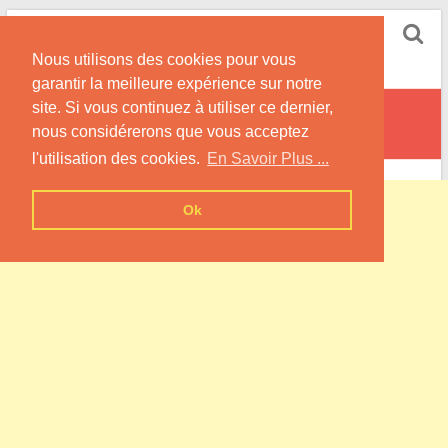
Skip
Pompe à Chaleur
to
Nous utilisons des cookies pour vous
content
Informations sur les Pompes à Chaleur
garantir la meilleure expérience sur notre
site. Si vous continuez à utiliser ce dernier,
Boiry-Saint-Martin
nous considérerons que vous acceptez
l'utilisation des cookies.
En Savoir Plus ...
Ok