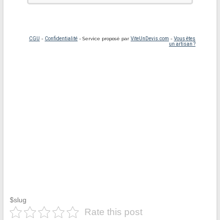
$slug
Rate this post