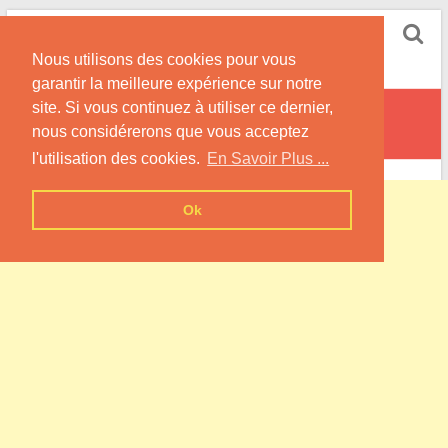
Skip
Pompe à Chaleur
to
Nous utilisons des cookies pour vous
content
Informations sur les Pompes à Chaleur
garantir la meilleure expérience sur notre
site. Si vous continuez à utiliser ce dernier,
Bonneville-Aptot
nous considérerons que vous acceptez
l'utilisation des cookies.
En Savoir Plus ...
Ok