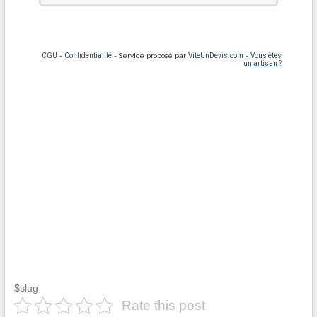
$slug
Rate this post