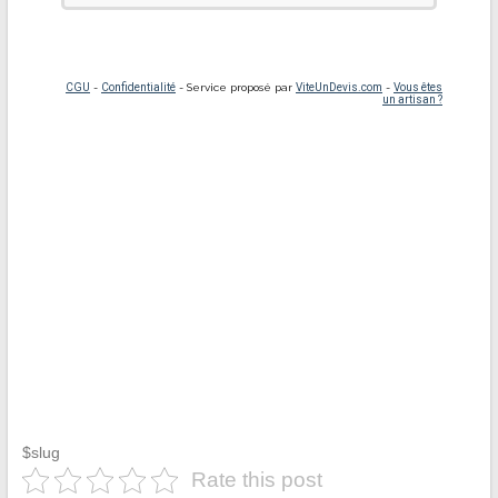
$slug
Rate this post