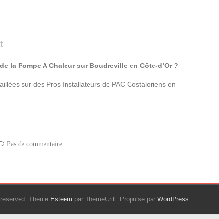
t
de la Pompe A Chaleur sur Boudreville en Côte-d’Or ?
aillées sur des Pros Installateurs de PAC Costaloriens en
Pas de commentaire
ts reserved. Thème
Esteem
par ThemeGrill. Propulsé par
WordPress
.