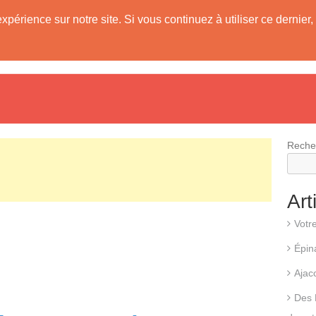
expérience sur notre site. Si vous continuez à utiliser ce derni
evis
Fonctionnement d’une pompe à chaleur
Différents types d
Reche
Art
Votr
Épin
Ajac
Des 