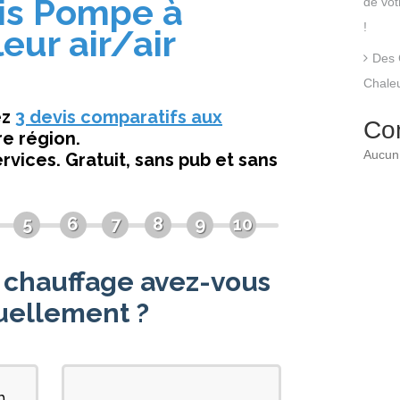
de vo
!
Des 
Chaleu
Co
Aucun 