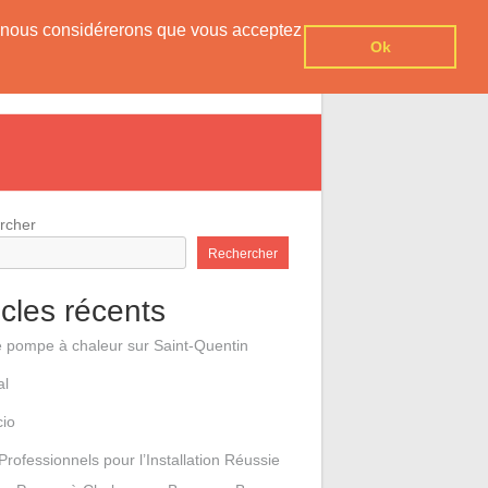
er, nous considérerons que vous acceptez
Ok
e pompes à chaleur
Contact
rcher
Rechercher
icles récents
e pompe à chaleur sur Saint-Quentin
al
cio
Professionnels pour l’Installation Réussie