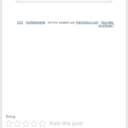
$slug
Rate this post