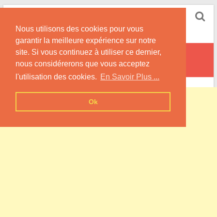
Skip
Pompe à Chaleur
to
Nous utilisons des cookies pour vous
content
Informations sur les Pompes à Chaleur
garantir la meilleure expérience sur notre
site. Si vous continuez à utiliser ce dernier,
Braye-en-Thiérache
nous considérerons que vous acceptez
l'utilisation des cookies.
En Savoir Plus ...
Ok