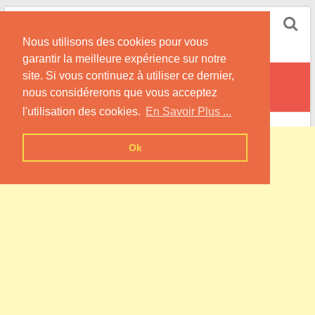
Skip
Pompe à Chaleur
to
Nous utilisons des cookies pour vous
content
Informations sur les Pompes à Chaleur
garantir la meilleure expérience sur notre
site. Si vous continuez à utiliser ce dernier,
Brazey-en-Morvan
nous considérerons que vous acceptez
l'utilisation des cookies.
En Savoir Plus ...
Ok