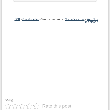
$slug
Rate this post