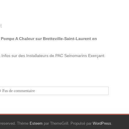
t
 Pompe A Chaleur sur Bretteville-Saint-Laurent en
Infos sur des Installateurs de PAC Seinomarins Exerçant
Pas de commentaire
ts reserved. Thème
Esteem
par ThemeGrill. Propulsé par
WordPress
.