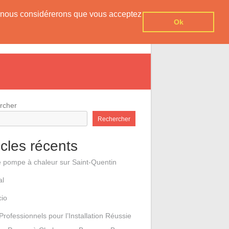
er, nous considérerons que vous acceptez
Ok
e pompes à chaleur
Contact
rcher
Rechercher
icles récents
e pompe à chaleur sur Saint-Quentin
al
cio
Professionnels pour l’Installation Réussie