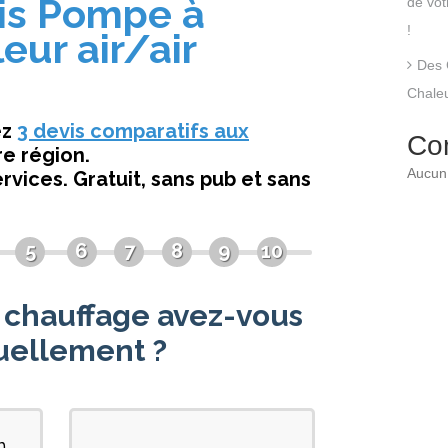
de vo
!
Des 
Chaleu
Co
Aucun 