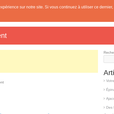
expérience sur notre site. Si vous continuez à utiliser ce derni
evis
Fonctionnement d’une pompe à chaleur
Différents types d
ent
Reche
Art
Votr
ent
Épin
Ajac
Des 