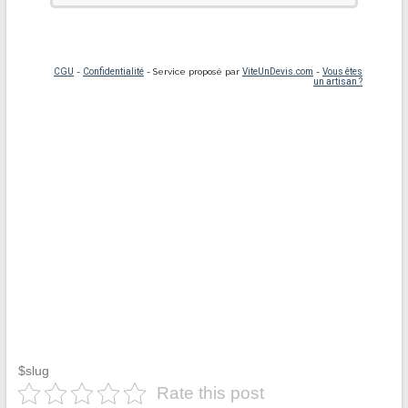
$slug
Rate this post