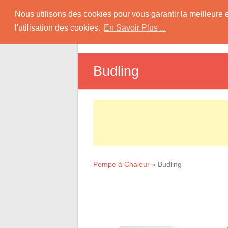
Skip
Pompe à Chaleur
Nous utilisons des cookies pour vous garantir la meilleure 
to
l'utilisation des cookies.
En Savoir Plus ...
D
content
Informations sur les Pompes à Chaleur
Budling
Pompe à Chaleur
»
Budling