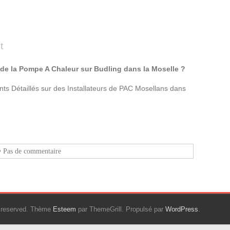
t
de la Pompe A Chaleur sur Budling dans la Moselle ?
s Détaillés sur des Installateurs de PAC Mosellans dans
Pas de commentaire
ts reserved. Thème
Esteem
par ThemeGrill. Propulsé par
WordPress
.