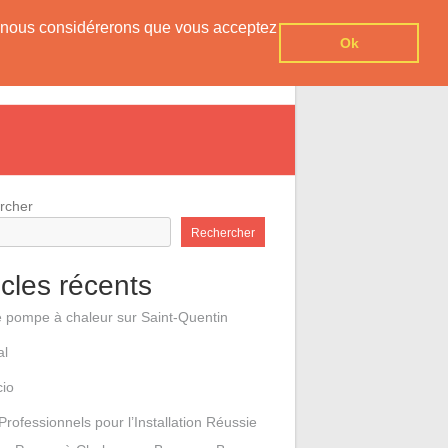
er, nous considérerons que vous acceptez
Ok
e pompes à chaleur
Contact
rcher
Rechercher
icles récents
e pompe à chaleur sur Saint-Quentin
al
cio
Professionnels pour l’Installation Réussie