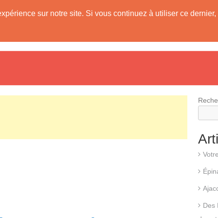
expérience sur notre site. Si vous continuez à utiliser ce derni
evis
Fonctionnement d’une pompe à chaleur
Différents types d
Reche
Art
Votr
Épin
Ajac
Des 