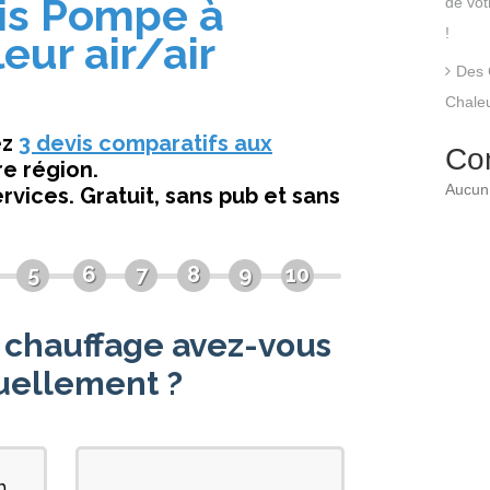
de vo
!
Des 
Chaleu
Co
Aucun 