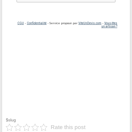
$slug
Rate this post