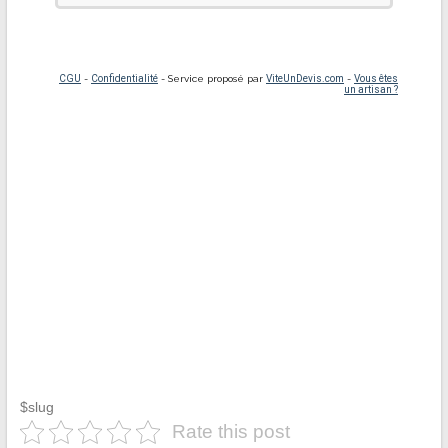
$slug
Rate this post