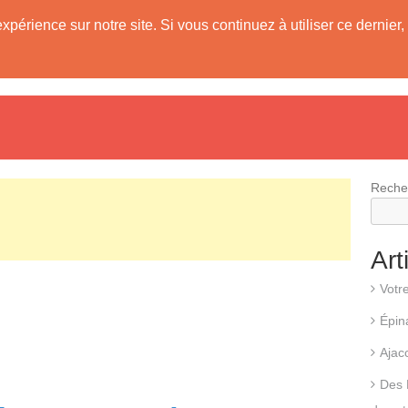
expérience sur notre site. Si vous continuez à utiliser ce derni
evis
Fonctionnement d’une pompe à chaleur
Différents types d
Reche
Art
Votr
Épin
Ajac
Des 