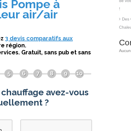
de vo
!
Des 
Chaleu
Co
Aucun 