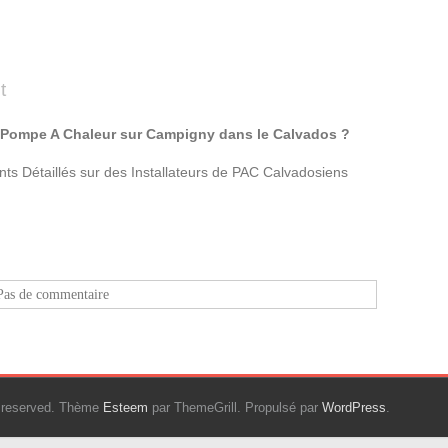
t
de Pompe A Chaleur sur Campigny dans le Calvados ?
s Détaillés sur des Installateurs de PAC Calvadosiens
Pas de commentaire
ts reserved. Thème
Esteem
par ThemeGrill. Propulsé par
WordPress
.