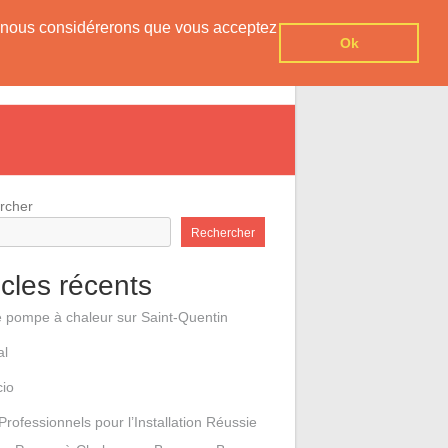
er, nous considérerons que vous acceptez
Ok
e pompes à chaleur
Contact
rcher
Rechercher
icles récents
e pompe à chaleur sur Saint-Quentin
al
cio
Professionnels pour l’Installation Réussie