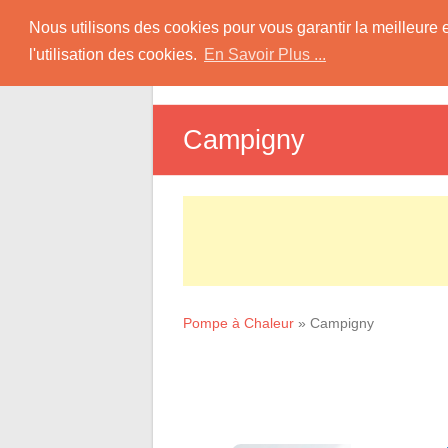
Skip
Pompe à Chaleur
Nous utilisons des cookies pour vous garantir la meilleure 
to
l'utilisation des cookies.
En Savoir Plus ...
D
content
Informations sur les Pompes à Chaleur
Campigny
Pompe à Chaleur
»
Campigny