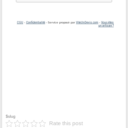
$slug
Rate this post