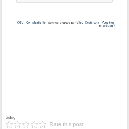
$slug
Rate this post