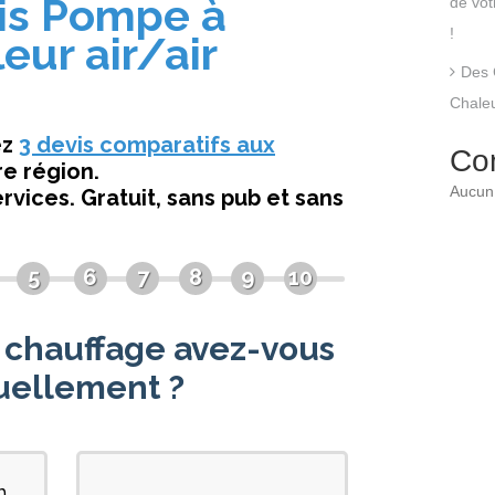
de vo
!
Des 
Chaleu
Co
Aucun 