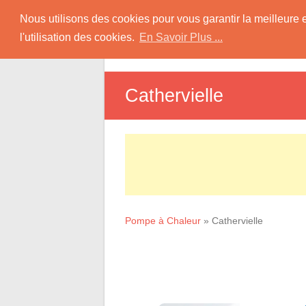
Skip
Pompe à Chaleur
Nous utilisons des cookies pour vous garantir la meilleure 
to
l'utilisation des cookies.
En Savoir Plus ...
D
content
Informations sur les Pompes à Chaleur
Cathervielle
Pompe à Chaleur
»
Cathervielle