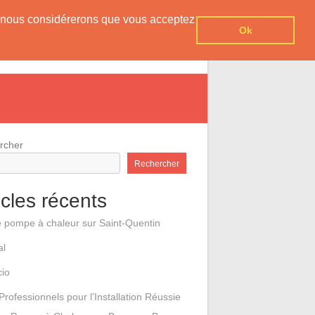
er, nous considérerons que vous acceptez
Ok
e pompes à chaleur
Contact
rcher
Rechercher
icles récents
e pompe à chaleur sur Saint-Quentin
al
cio
Professionnels pour l’Installation Réussie