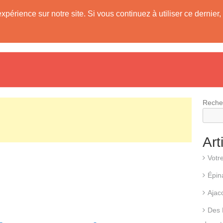
expérience sur notre site. Si vous continuez à utiliser ce derni
evis
Fonctionnement d’une pompe à chaleur
Différents types d
Reche
Art
Votr
Épin
Ajac
Des 