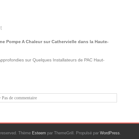
t
ne Pompe A Chaleur sur Cathervielle dans la Haute-
Approfondies sur Quelques Installateurs de PAC Haut-
Pas de commentaire
ts reserved. Thème
Esteem
par ThemeGrill. Propulsé par
WordPress
.