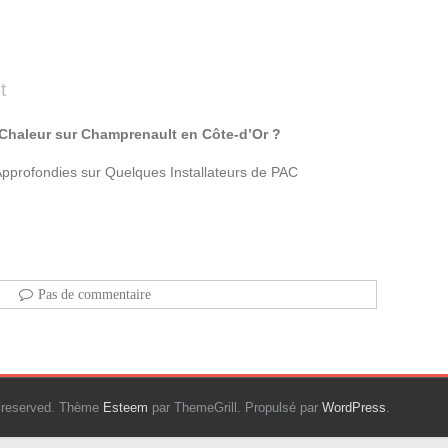
t
 Chaleur sur Champrenault en Côte-d’Or ?
Approfondies sur Quelques Installateurs de PAC
Pas de commentaire
ts reserved. Thème
Esteem
par ThemeGrill. Propulsé par
WordPress
.