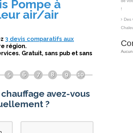
de vo
!
Des 
Chaleu
Co
Aucun 