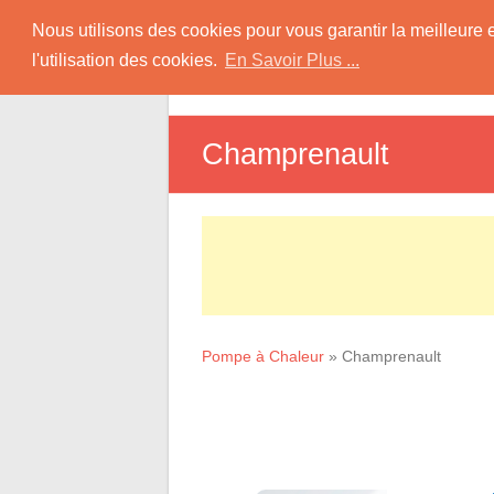
Skip
Pompe à Chaleur
Nous utilisons des cookies pour vous garantir la meilleure 
to
l'utilisation des cookies.
En Savoir Plus ...
D
content
Informations sur les Pompes à Chaleur
Champrenault
Pompe à Chaleur
»
Champrenault