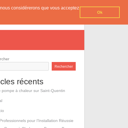
er, nous considérerons que vous acceptez
Ok
e pompes à chaleur
Contact
rcher
Rechercher
icles récents
e pompe à chaleur sur Saint-Quentin
al
cio
Professionnels pour l’Installation Réussie