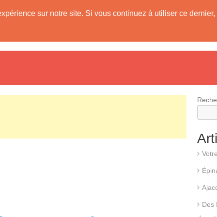
expérience sur notre site. Si vous continuez à utiliser ce derni
evis
Fonctionnement d’une pompe à chaleur
Différents types d
Reche
Art
Votr
Épin
Ajac
Des 