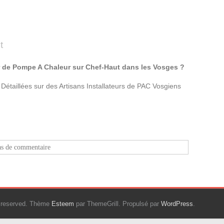
t
r de Pompe A Chaleur sur Chef-Haut dans les Vosges ?
Détaillées sur des Artisans Installateurs de PAC Vosgiens
as de commentaire
ts reserved. Thème
Esteem
par ThemeGrill. Propulsé par
WordPress
.