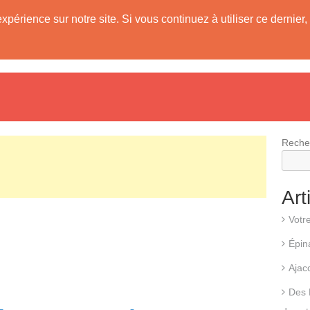
expérience sur notre site. Si vous continuez à utiliser ce derni
evis
Fonctionnement d’une pompe à chaleur
Différents types d
Reche
Art
Votr
Épin
Ajac
Des 