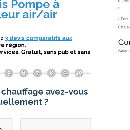
de vo
!
Des 
Chaleu
Co
Aucun 