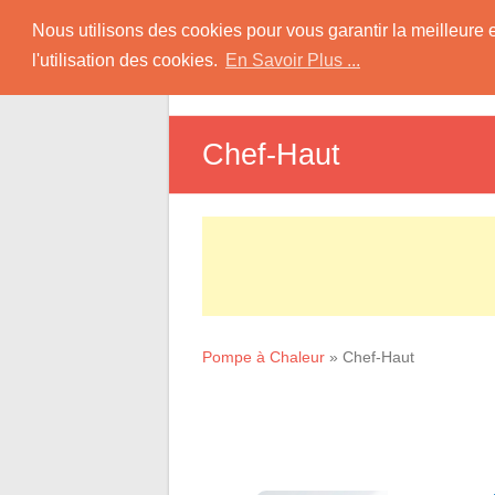
Skip
Pompe à Chaleur
Nous utilisons des cookies pour vous garantir la meilleure 
to
l'utilisation des cookies.
En Savoir Plus ...
D
content
Informations sur les Pompes à Chaleur
Chef-Haut
Pompe à Chaleur
»
Chef-Haut