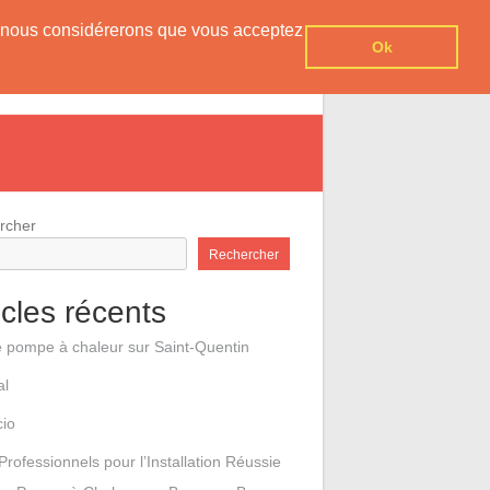
er, nous considérerons que vous acceptez
Ok
e pompes à chaleur
Contact
rcher
Rechercher
icles récents
e pompe à chaleur sur Saint-Quentin
al
cio
Professionnels pour l’Installation Réussie