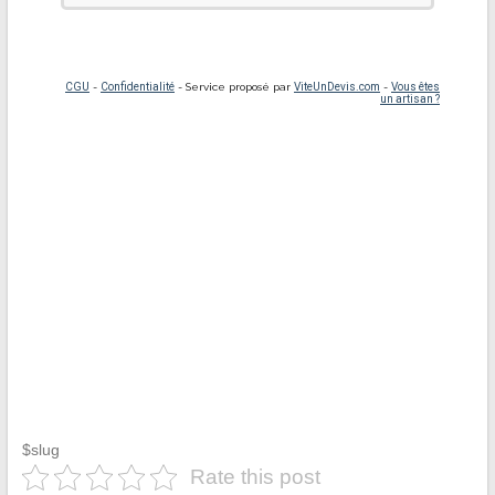
$slug
Rate this post