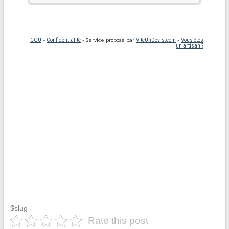
$slug
Rate this post