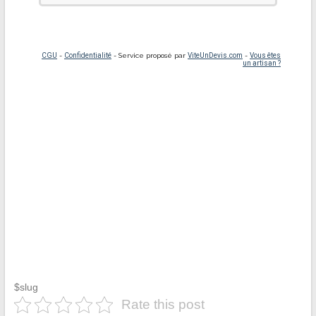
$slug
Rate this post