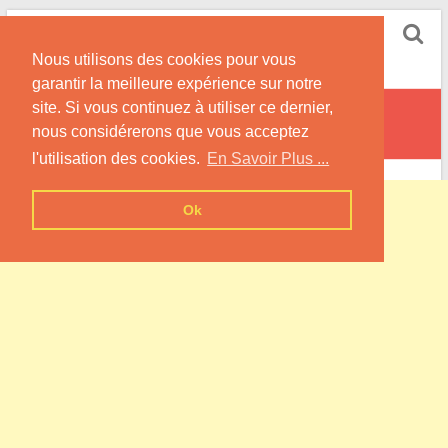
Skip
Pompe à Chaleur
to
Nous utilisons des cookies pour vous
content
Informations sur les Pompes à Chaleur
garantir la meilleure expérience sur notre
site. Si vous continuez à utiliser ce dernier,
Civrac-sur-Dordogne
nous considérerons que vous acceptez
l'utilisation des cookies.
En Savoir Plus ...
Ok