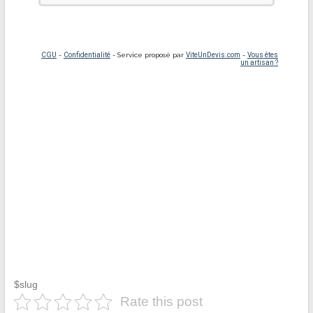
$slug
Rate this post