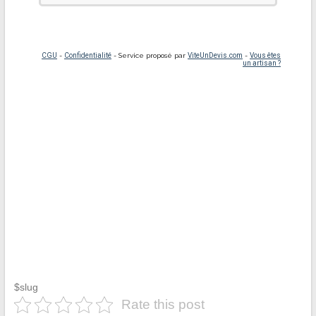
$slug
Rate this post