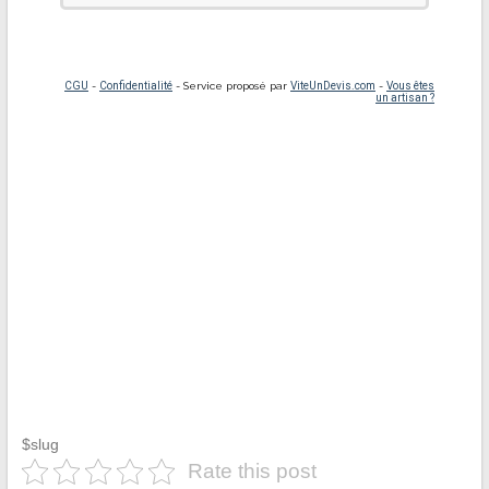
$slug
Rate this post