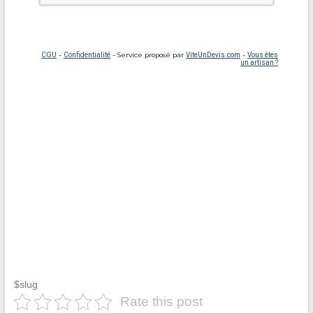
$slug
Rate this post