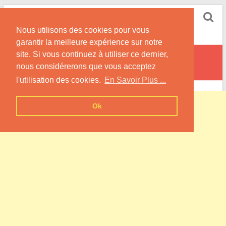
Skip
Pompe à Chaleur
to
Nous utilisons des cookies pour vous
content
Informations sur les Pompes à Chaleur
garantir la meilleure expérience sur notre
site. Si vous continuez à utiliser ce dernier,
Courcelles-en-Barrois
nous considérerons que vous acceptez
l'utilisation des cookies.
En Savoir Plus ...
Ok