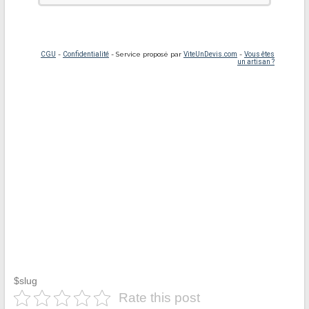
$slug
Rate this post