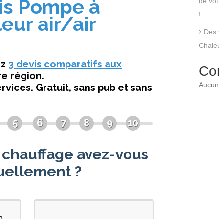
de vo
!
Des 
Chaleu
Co
Aucun 