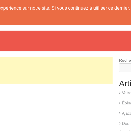
expérience sur notre site. Si vous continuez à utiliser ce derni
evis
Fonctionnement d’une pompe à chaleur
Différents types d
Reche
Art
Votr
Épin
Ajac
Des 