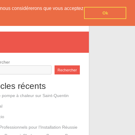
er, nous considérerons que vous acceptez
Ok
e pompes à chaleur
Contact
rcher
Rechercher
icles récents
e pompe à chaleur sur Saint-Quentin
al
cio
Professionnels pour l’Installation Réussie