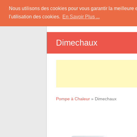
Skip
Pompe à Chaleur
Nous utilisons des cookies pour vous garantir la meilleure 
to
l'utilisation des cookies.
En Savoir Plus ...
D
content
Informations sur les Pompes à Chaleur
Dimechaux
Pompe à Chaleur
»
Dimechaux