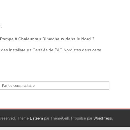
t
de Pompe A Chaleur sur Dimechaux dans le Nord ?
 des Installateurs Certifiés de PAC Nordistes dans cette
Pas de commentaire
ts reserved. Thème
Esteem
par ThemeGrill. Propulsé par
WordPress
.