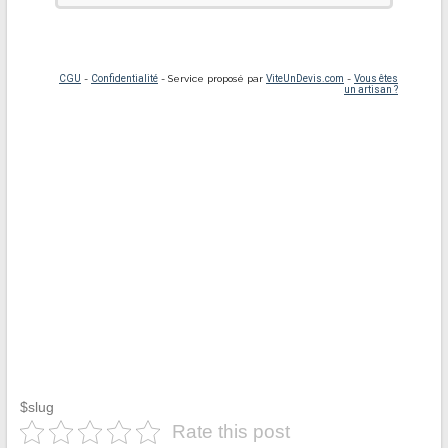
$slug
Rate this post