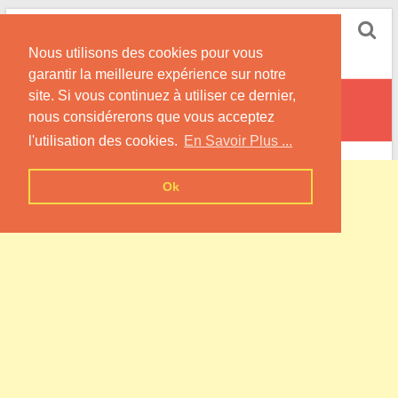
Skip
Pompe à Chaleur
to
Nous utilisons des cookies pour vous
content
Informations sur les Pompes à Chaleur
garantir la meilleure expérience sur notre
site. Si vous continuez à utiliser ce dernier,
Domptail-en-l’Air
nous considérerons que vous acceptez
l'utilisation des cookies.
En Savoir Plus ...
Ok