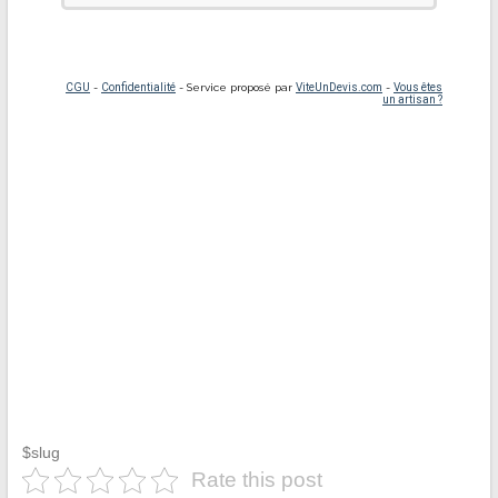
$slug
Rate this post