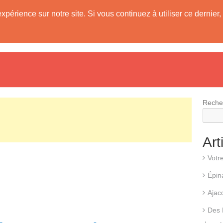
expérience sur notre site. Si vous continuez à utiliser ce derni
evis
Fonctionnement d’une pompe à chaleur
Différents types d
Reche
Art
Votr
Épin
Ajac
Des 