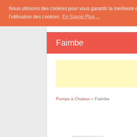
Skip
Pompe à Chaleur
Nous utilisons des cookies pour vous garantir la meilleure 
to
l'utilisation des cookies.
En Savoir Plus ...
D
content
Informations sur les Pompes à Chaleur
Faimbe
Pompe à Chaleur
»
Faimbe