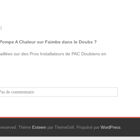
t
e Pompe A Chaleur sur Faimbe dans le Doubs ?
taillées sur des Pros Installateurs de PAC Doubiens en
Pas de commentaire
ts reserved. Thème
Esteem
par ThemeGrill. Propulsé par
WordPress
.