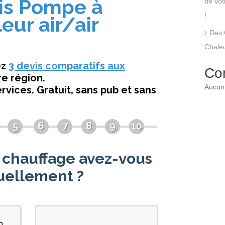
de vo
!
Des 
Chaleu
Co
Aucun 