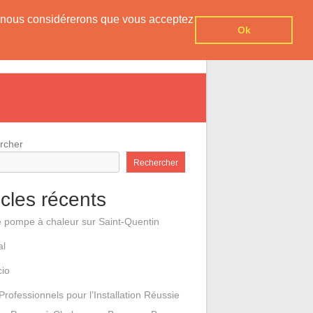
er, nous considérerons que vous acceptez
Ok
e pompes à chaleur
Contact
rcher
Rechercher
icles récents
e pompe à chaleur sur Saint-Quentin
al
cio
Professionnels pour l’Installation Réussie